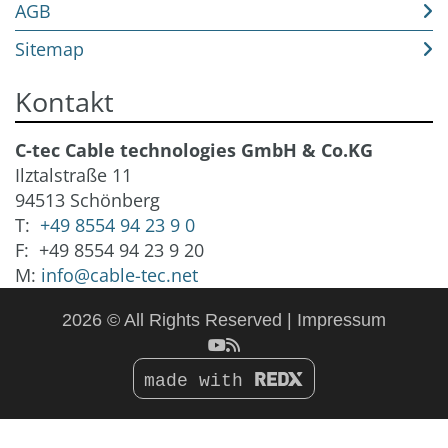
AGB
Sitemap
Kontakt
C-tec Cable technologies GmbH & Co.KG
Ilztalstraße 11
94513 Schönberg
T:
+49 8554 94 23 9 0
F: +49 8554 94 23 9 20
M:
info@cable-tec.net
2026 © All Rights Reserved
Impressum
made with