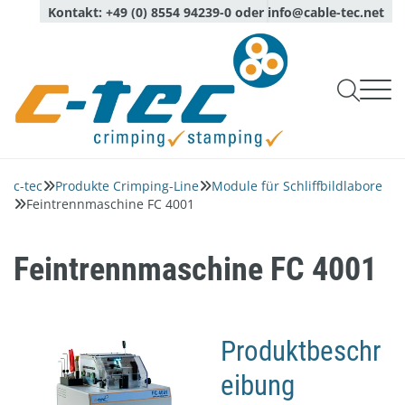
Kontakt:
+49 (0) 8554 94239-0
oder
info@cable-tec.net

Produkte Crimping-Line

Produkte Stamping-Line
c-tec
Produkte Crimping-Line
Module für Schliffbildlabore


Werkzeugüberprüfung
Service
Feintrennmaschine FC 4001

Bandsprühsysteme
Unternehmen
Produktionsüberwachung
Beratung

Optische Sensoren
Über uns
Messung Leiterauszugskraft
Login
Kalibrierung, Wartung und Reparaturservice

Sprache
Feintrennmaschine FC 4001
Deutsch
Qualität und Umwelt
English
Komplette Schliffbildlabore
Prüfdienste
Aktuelles
Module für Schliffbildlabore
Ansprechpartner
Software
Produktbeschr
Netzwerk
Piezoquarzsensoren
eibung
Karriere
Crimpwerkzeuge