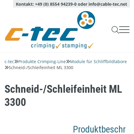
Kontakt:
+49 (0) 8554 94239-0
oder
info@cable-tec.net

Produkte Crimping-Line

Produkte Stamping-Line
c-tec
Produkte Crimping-Line
Module für Schliffbildlabore


Werkzeugüberprüfung
Service
Schneid-/Schleifeinheit ML 3300

Bandsprühsysteme
Unternehmen
Produktionsüberwachung
Beratung

Optische Sensoren
Über uns
Messung Leiterauszugskraft
Login
Kalibrierung, Wartung und Reparaturservice

Sprache
Schneid-/Schleifeinheit ML
Deutsch
Qualität und Umwelt
English
Komplette Schliffbildlabore
Prüfdienste
3300
Aktuelles
Module für Schliffbildlabore
Ansprechpartner
Software
Netzwerk
Piezoquarzsensoren
Produktbeschr
Karriere
Crimpwerkzeuge