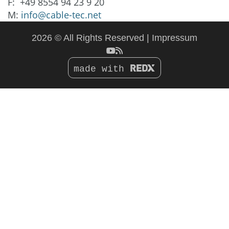
F: +49 8554 94 23 9 20
M:
info@cable-tec.net
2026 © All Rights Reserved
Impressum
made with