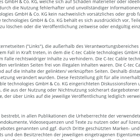
s GmbH & Co. KG, welche sich auf Schäden materieller oder ideell
urch die Nutzung fehlerhafter und unvollständiger Informationen
ologies GmbH & Co. KG kein nachweislich vorsätzliches oder grob fa
e technologies GmbH & Co. KG behält es sich ausdrücklich vor, Te
u löschen oder die Veröffentlichung zeitweise oder endgültig einz
ternetseiten ("Links"), die außerhalb des Verantwortungsbereiches
em Fall in Kraft treten, in dem die C-tec Cable technologies GmbH 
Falle rechtswidriger Inhalte zu verhindern. Die C-tec Cable tech
n verlinkten Seiten frei von illegalen Inhalten waren. Die C-tec C
d auf die Inhalte der gelinkten/ verknüpften Seiten. Deshalb distan
ksetzung verändert wurden. Diese Feststellung gilt für alle innerh
ble technologies GmbH & Co. KG eingerichteten Diskussionsforen und
, die aus der Nutzung oder Nichtnutzung solcherart dargebotener I
, der über Links auf die jeweilige Veröffentlichung lediglich verwei
t bestrebt, in allen Publikationen die Urheberrechte der verwend
n, Tondokumente, Videosequenzen und Texte zu nutzen oder auf liz
angebotes genannten und ggf. durch Dritte geschützten Marken- u
s und den Besitzrechten der jeweiligen eingetragenen Eigentümer.