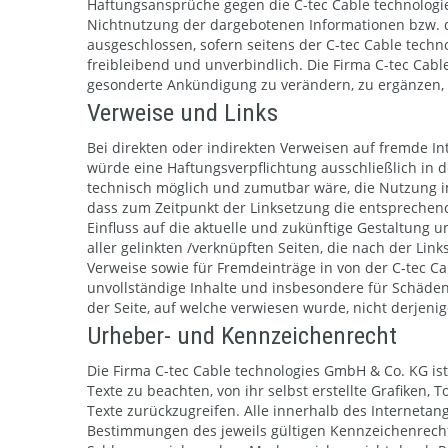
Haftungsansprüche gegen die C-tec Cable technologie
Nichtnutzung der dargebotenen Informationen bzw. d
ausgeschlossen, sofern seitens der C-tec Cable techn
freibleibend und unverbindlich. Die Firma C-tec Cabl
gesonderte Ankündigung zu verändern, zu ergänzen, z
Verweise und Links
Bei direkten oder indirekten Verweisen auf fremde In
würde eine Haftungsverpflichtung ausschließlich in d
technisch möglich und zumutbar wäre, die Nutzung im 
dass zum Zeitpunkt der Linksetzung die entsprechende
Einfluss auf die aktuelle und zukünftige Gestaltung un
aller gelinkten /verknüpften Seiten, die nach der Lin
Verweise sowie für Fremdeinträge in von der C-tec Ca
unvollständige Inhalte und insbesondere für Schäden
der Seite, auf welche verwiesen wurde, nicht derjenige
Urheber- und Kennzeichenrecht
Die Firma C-tec Cable technologies GmbH & Co. KG is
Texte zu beachten, von ihr selbst erstellte Grafike
Texte zurückzugreifen. Alle innerhalb des Internet
Bestimmungen des jeweils gültigen Kennzeichenrecht